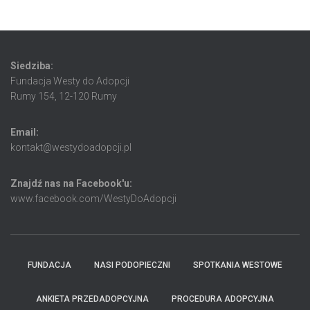
Siedziba:
Fundacja Westy do Adopcji
Rumy 154, 12-120 Rumy
Email:
kontakt@westydoadopcji.pl
Znajdź nas na Facebook'u:
www.facebook.com/WestyDoAdopcji
FUNDACJA
NASI PODOPIECZNI
SPOTKANIA WESTOWE
ANKIETA PRZEDADOPCYJNA
PROCEDURA ADOPCYJNA