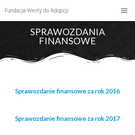
Fundacja Westy do Adopcji
P
R
Z
SPRAWOZDANIA
E
FINANSOWE
Ł
Ą
C
Z
N
A
W
I
G
Sprawozdanie finansowe za rok 2016
A
C
J
Ę
Sprawozdanie finansowe za rok 2017