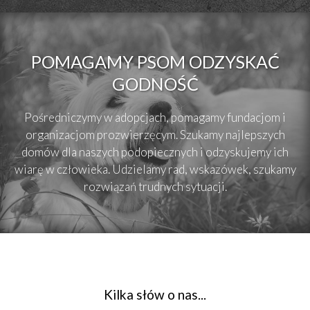
POMAGAMY PSOM ODZYSKAĆ
GODNOŚĆ
Pośredniczymy w adopcjach, pomagamy fundacjom i
organizacjom prozwierzęcym. Szukamy najlepszych
domów dla naszych podopiecznych i odzyskujemy ich
wiarę w człowieka. Udzielamy rad, wskazówek, szukamy
rozwiązań trudnych sytuacji.
Kilka słów o nas...