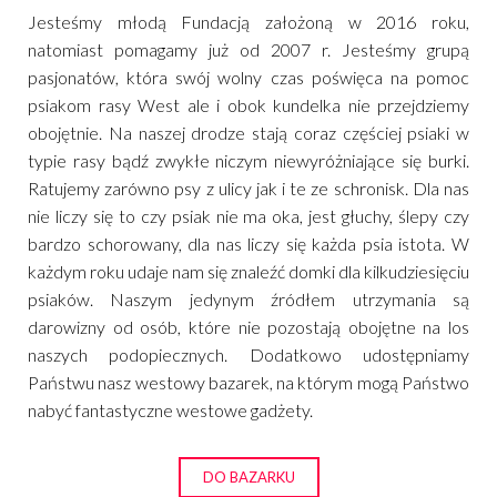
Jesteśmy młodą Fundacją założoną w 2016 roku,
natomiast pomagamy już od 2007 r. Jesteśmy grupą
pasjonatów, która swój wolny czas poświęca na pomoc
psiakom rasy West ale i obok kundelka nie przejdziemy
obojętnie. Na naszej drodze stają coraz częściej psiaki w
typie rasy bądź zwykłe niczym niewyróżniające się burki.
Ratujemy zarówno psy z ulicy jak i te ze schronisk. Dla nas
nie liczy się to czy psiak nie ma oka, jest głuchy, ślepy czy
bardzo schorowany, dla nas liczy się każda psia istota. W
każdym roku udaje nam się znaleźć domki dla kilkudziesięciu
psiaków. Naszym jedynym źródłem utrzymania są
darowizny od osób, które nie pozostają obojętne na los
naszych podopiecznych. Dodatkowo udostępniamy
Państwu nasz westowy bazarek, na którym mogą Państwo
nabyć fantastyczne westowe gadżety.
DO BAZARKU