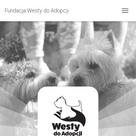
Fundacja Westy do Adopcji
P
R
Z
E
Ł
Ą
C
Z
N
A
W
I
G
A
C
J
Ę