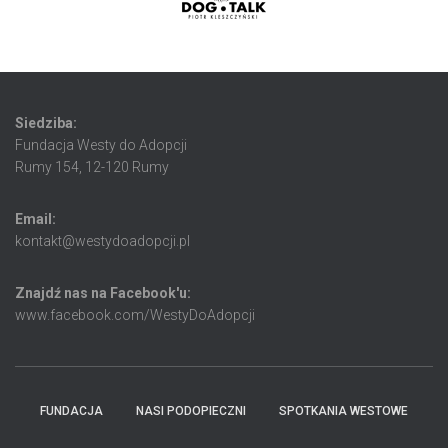
Siedziba:
Fundacja Westy do Adopcji
Rumy 154, 12-120 Rumy
Email:
kontakt@westydoadopcji.pl
Znajdź nas na Facebook'u:
www.facebook.com/WestyDoAdopcji
FUNDACJA
NASI PODOPIECZNI
SPOTKANIA WESTOWE