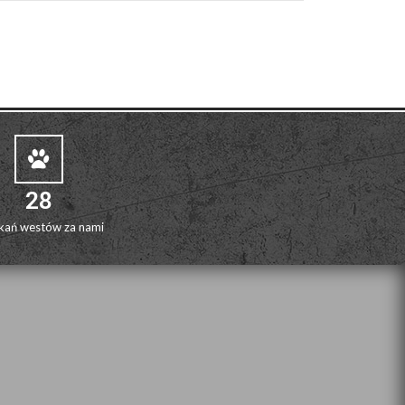
28
kań westów za nami